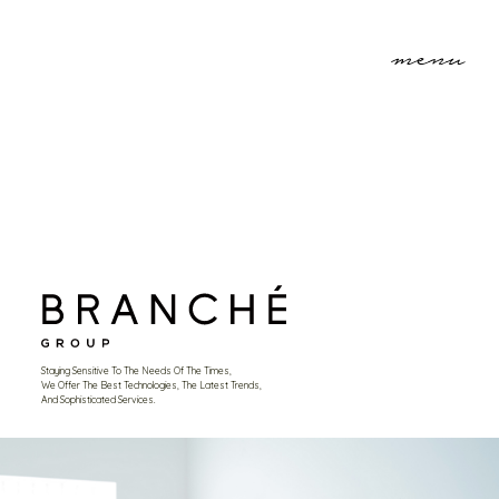
Staying Sensitive To The Needs Of The Times,
We Offer The Best Technologies, The Latest Trends,
And Sophisticated Services.