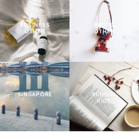
BUSINESS
PHOTO
OTHER
OTHER
SINGAPORE
SCHOOL
KIDS